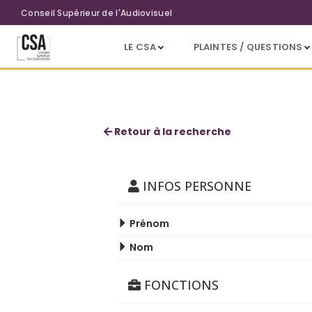
Aller au contenu principal
Conseil Supérieur de l'Audiovisuel
LE CSA
PLAINTES / QUESTIONS
Julien Collin
Retour à la recherche
INFOS PERSONNE
Prénom
Nom
FONCTIONS