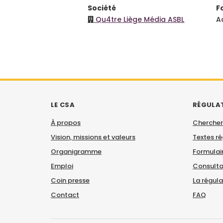
Société
F
Qu4tre Liège Média ASBL
A
LE CSA
RÉGULA
À propos
Chercher
Vision, missions et valeurs
Textes r
Organigramme
Formulair
Emploi
Consulta
Coin presse
La régul
Contact
FAQ