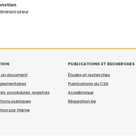
onction
dministrateur
TION
PUBLICATIONS ET RECHERCHES
 un document
Études et recherches
églementaires
Publications du CSA
es, procédures, registres
Académique
tions publiques
Régulation.be
ation par thème