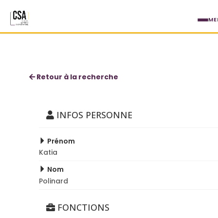
Aller au contenu principal
ME
Katia Polinard
Retour à la recherche
INFOS PERSONNE
Prénom
Katia
Nom
Polinard
FONCTIONS