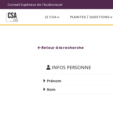
Aller au contenu principal
Conseil Supérieur de l'Audiovisuel
LE CSA
PLAINTES / QUESTIONS
Laurent Poznantek
Retour à la recherche
INFOS PERSONNE
Prénom
Nom