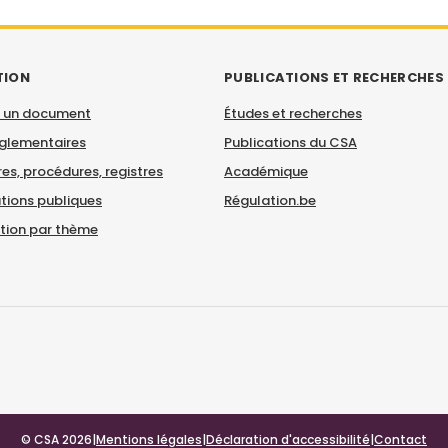
TION
PUBLICATIONS ET RECHERCHES
 un document
Études et recherches
églementaires
Publications du CSA
es, procédures, registres
Académique
tions publiques
Régulation.be
ation par thème
© CSA 2026
|
Mentions légales
|
Déclaration d'accessibilité
|
Contact