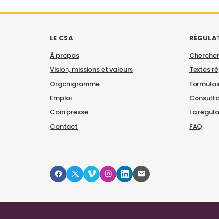
LE CSA
RÉGULA
À propos
Chercher
Vision, missions et valeurs
Textes r
Organigramme
Formulair
Emploi
Consulta
Coin presse
La régul
Contact
FAQ