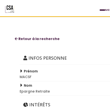
Aller au contenu principal
ME
MACSF Epargne Retraite
Retour à la recherche
INFOS PERSONNE
Prénom
MACSF
Nom
Epargne Retraite
INTÉRÊTS