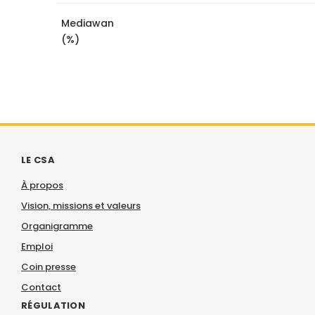
Mediawan
(%)
LE CSA
À propos
Vision, missions et valeurs
Organigramme
Emploi
Coin presse
Contact
RÉGULATION