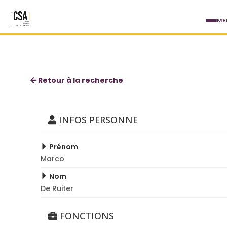
Aller au contenu principal
ME
Marco De Ruiter
Retour à la recherche
INFOS PERSONNE
Prénom
Marco
Nom
De Ruiter
FONCTIONS