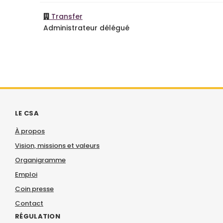
Transfer
Administrateur délégué
LE CSA
À propos
Vision, missions et valeurs
Organigramme
Emploi
Coin presse
Contact
RÉGULATION