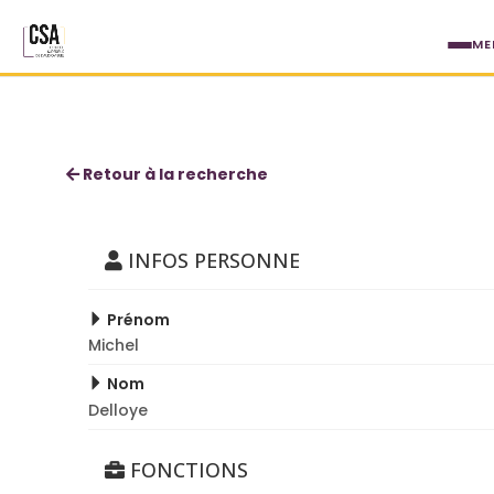
Aller au contenu principal
ME
Michel Delloye
Retour à la recherche
INFOS PERSONNE
Prénom
Michel
Nom
Delloye
FONCTIONS