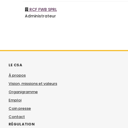
RCF FWB SPRL
Administrateur
LE CSA
À propos
Vision, missions et valeurs
Organigramme
Emploi
Coin presse
Contact
RÉGULATION