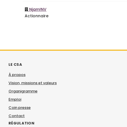
Njam!NV
Actionnaire
LE CSA
À propos
Vision, missions et valeurs
Organigramme
Emploi
Coin presse
Contact
RÉGULATION