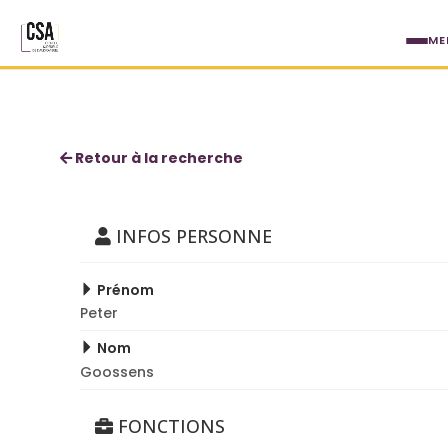
Aller au contenu principal
ME
Peter Goossens
Retour à la recherche
INFOS PERSONNE
Prénom
Peter
Nom
Goossens
FONCTIONS