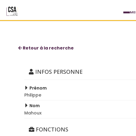
Aller au contenu principal
ME
Philippe Mahoux
Retour à la recherche
INFOS PERSONNE
Prénom
Philippe
Nom
Mahoux
FONCTIONS