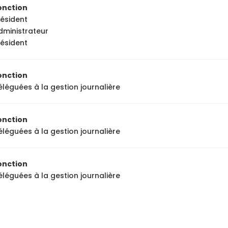
onction
résident
dministrateur
résident
onction
éléguées à la gestion journalière
onction
éléguées à la gestion journalière
onction
éléguées à la gestion journalière