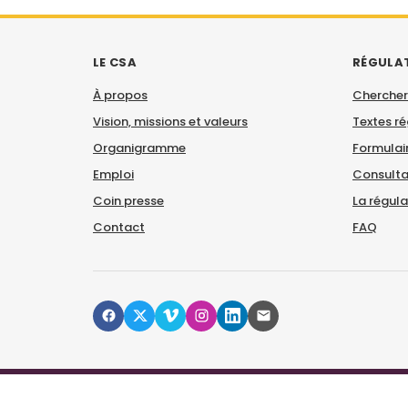
LE CSA
RÉGULA
À propos
Chercher
Vision, missions et valeurs
Textes r
Organigramme
Formulair
Emploi
Consulta
Coin presse
La régul
Contact
FAQ