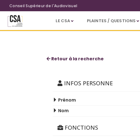
Aller au contenu principal
Conseil Supérieur de l'Audiovisuel
LE CSA
PLAINTES / QUESTIONS
Philippe Sala
Retour à la recherche
INFOS PERSONNE
Prénom
Nom
FONCTIONS