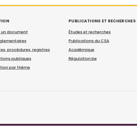
TION
PUBLICATIONS ET RECHERCHES
 un document
Études et recherches
églementaires
Publications du CSA
es, procédures, registres
Académique
tions publiques
Régulation.be
ation par thème
© CSA 2026
|
Mentions légales
|
Déclaration d'accessibilité
|
Contact