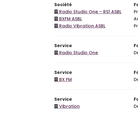
Société
F
Radio Studio One – RS1 ASBL
P
BXFM ASBL
A
Radio Vibration ASBL
P
Service
F
Radio Studio One
D
Service
F
BX FM
D
Service
F
Vibration
D