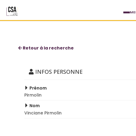
Aller au contenu principal
ME
Pirmolin Vinciane Pirmolin
Retour à la recherche
INFOS PERSONNE
Prénom
Pirmolin
Nom
Vinciane Pirmolin