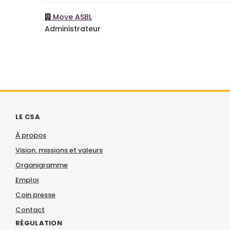
Move ASBL
Administrateur
LE CSA
À propos
Vision, missions et valeurs
Organigramme
Emploi
Coin presse
Contact
RÉGULATION