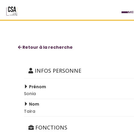
Aller au contenu principal
ME
Sonia Taira
Retour à la recherche
INFOS PERSONNE
Prénom
Sonia
Nom
Taira
FONCTIONS