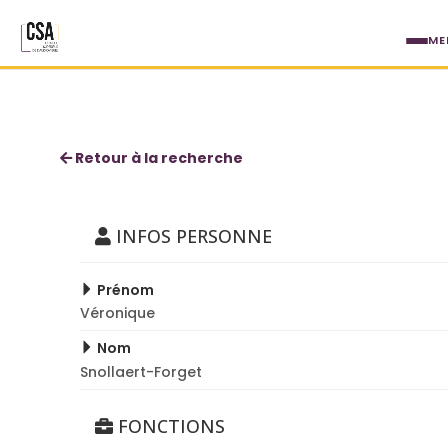
Aller au contenu principal
ME
Véronique Snollaert-Forget
Retour à la recherche
INFOS PERSONNE
Prénom
Véronique
Nom
Snollaert-Forget
FONCTIONS