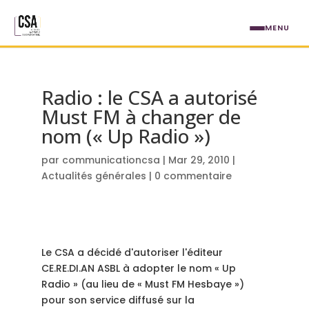
Aller au contenu principal
MENU
Radio : le CSA a autorisé
Must FM à changer de
nom (« Up Radio »)
par
communicationcsa
|
Mar 29, 2010
|
Actualités générales
|
0 commentaire
Le CSA a décidé d'autoriser l'éditeur
CE.RE.DI.AN ASBL à adopter le nom « Up
Radio » (au lieu de « Must FM Hesbaye »)
pour son service diffusé sur la