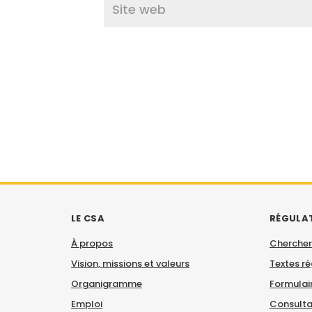
LE CSA
RÉGULA
À propos
Chercher
Vision, missions et valeurs
Textes r
Organigramme
Formulair
Emploi
Consulta