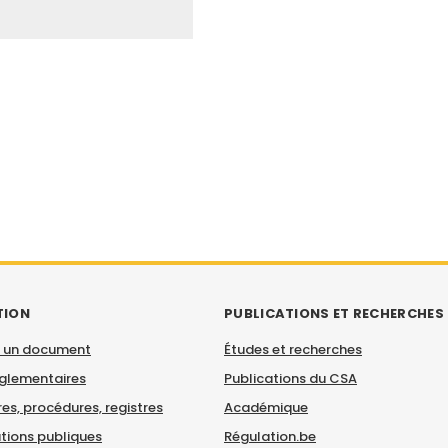
TION
PUBLICATIONS ET RECHERCHES
 un document
Études et recherches
églementaires
Publications du CSA
es, procédures, registres
Académique
tions publiques
Régulation.be