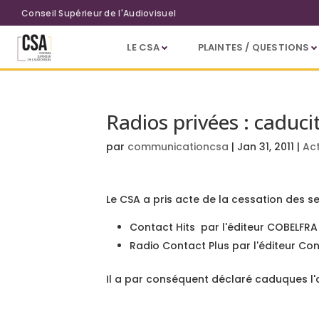
Aller au contenu principal
Conseil Supérieur de l'Audiovisuel
LE CSA
PLAINTES / QUESTIONS
Radios privées : caduci
par
communicationcsa
|
Jan 31, 2011
|
Ac
Le CSA a pris acte de la cessation des se
Contact Hits par l'éditeur COBELFRA 
Radio Contact Plus par l'éditeur Con
Il a par conséquent déclaré caduques l'