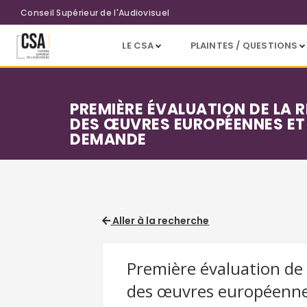
Aller au contenu principal
Conseil Supérieur de l'Audiovisuel
LE CSA
PLAINTES / QUESTIONS
PREMIÈRE ÉVALUATION DE LA 
DES ŒUVRES EUROPÉENNES ET 
DEMANDE
Aller à la recherche
Première évaluation de 
des œuvres européennes