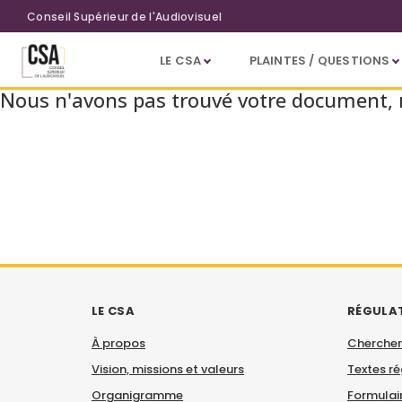
Aller au contenu principal
Conseil Supérieur de l'Audiovisuel
LE CSA
PLAINTES / QUESTIONS
Document
Nous n'avons pas trouvé votre document, no
LE CSA
RÉGULA
À propos
Chercher
Vision, missions et valeurs
Textes r
Organigramme
Formulair