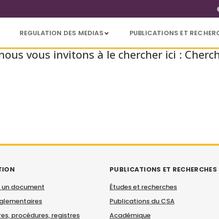
REGULATION DES MEDIAS
PUBLICATIONS ET RECHER
us vous invitons à le chercher ici :
Cherc
TION
PUBLICATIONS ET RECHERCHES
 un document
Études et recherches
églementaires
Publications du CSA
es, procédures, registres
Académique