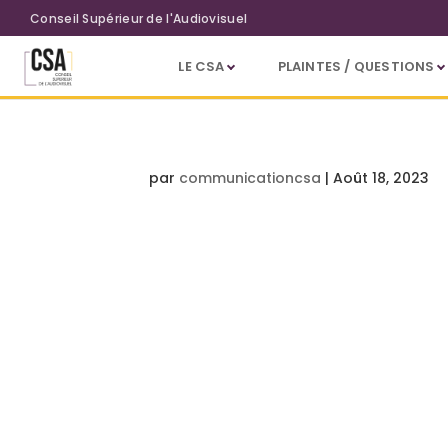
Aller au contenu principal
Conseil Supérieur de l'Audiovisuel
LE CSA
PLAINTES / QUESTIONS
par
communicationcsa
|
Août 18, 2023