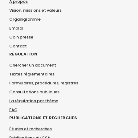
À propos
Vision, missions et valeurs
Organigramme
Emploi
Coin presse
Contact
RÉGULATION
Chercher un document
Textes réglementaires
Formulaires, procédures, registres
Consultations publiques
La régulation par thème
FAQ
PUBLICATIONS ET RECHERCHES
Études et recherches
Publications du CSA