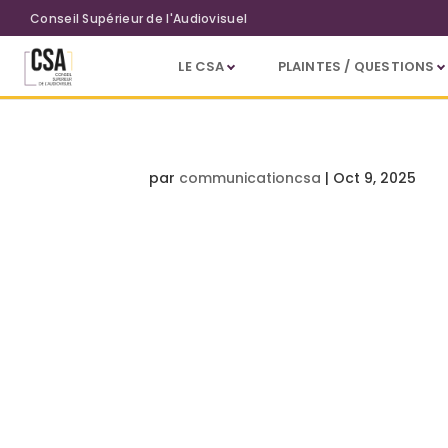
Aller au contenu principal
Conseil Supérieur de l'Audiovisuel
LE CSA
PLAINTES / QUESTIONS
par
communicationcsa
|
Oct 9, 2025