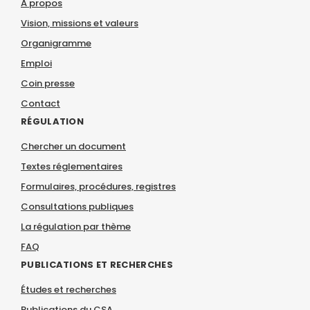
À propos
Vision, missions et valeurs
Organigramme
Emploi
Coin presse
Contact
RÉGULATION
Chercher un document
Textes réglementaires
Formulaires, procédures, registres
Consultations publiques
La régulation par thème
FAQ
PUBLICATIONS ET RECHERCHES
Études et recherches
Publications du CSA