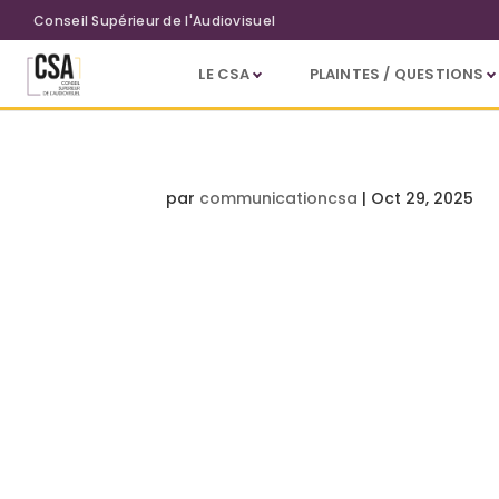
Aller au contenu principal
Conseil Supérieur de l'Audiovisuel
LE CSA
PLAINTES / QUESTIONS
par
communicationcsa
|
Oct 29, 2025