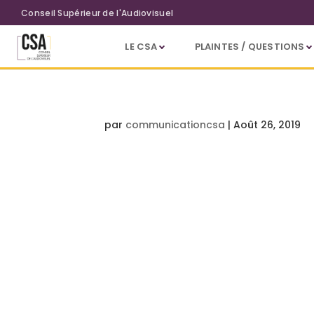
Aller au contenu principal
Conseil Supérieur de l'Audiovisuel
LE CSA
PLAINTES / QUESTIONS
par
communicationcsa
|
Août 26, 2019