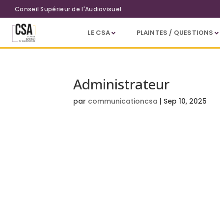
Aller au contenu principal
Conseil Supérieur de l'Audiovisuel
LE CSA
PLAINTES / QUESTIONS
Administrateur
par
communicationcsa
|
Sep 10, 2025