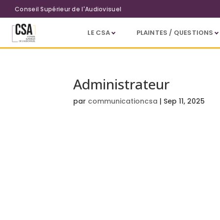
Aller au contenu principal
Conseil Supérieur de l'Audiovisuel
LE CSA
PLAINTES / QUESTIONS
Administrateur
par
communicationcsa
|
Sep 11, 2025