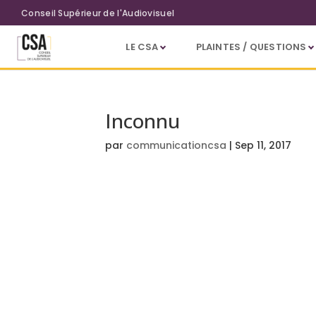
Aller au contenu principal
Conseil Supérieur de l'Audiovisuel
LE CSA
PLAINTES / QUESTIONS
Inconnu
par
communicationcsa
|
Sep 11, 2017