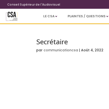
Aller au contenu principal
Conseil Supérieur de l'Audiovisuel
LE CSA
PLAINTES / QUESTIONS
Secrétaire
par
communicationcsa
|
Août 4, 2022