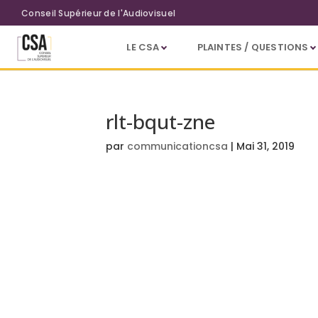
Aller au contenu principal
Conseil Supérieur de l'Audiovisuel
LE CSA
PLAINTES / QUESTIONS
rlt-bqut-zne
par
communicationcsa
|
Mai 31, 2019