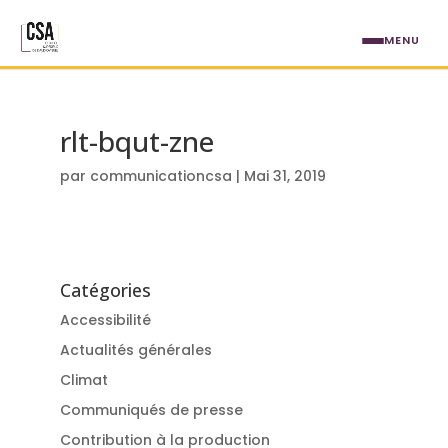
Aller au contenu principal
MENU
rlt-bqut-zne
par
communicationcsa
|
Mai 31, 2019
Catégories
Accessibilité
Actualités générales
Climat
Communiqués de presse
Contribution à la production