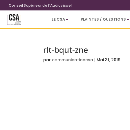
Aller au contenu principal
Conseil Supérieur de l'Audiovisuel
LE CSA
PLAINTES / QUESTIONS
rlt-bqut-zne
par
communicationcsa
|
Mai 31, 2019