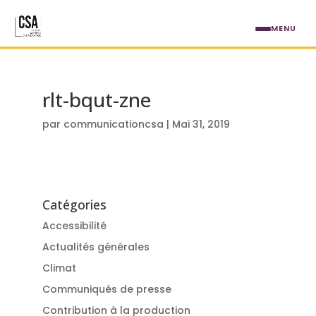
Aller au contenu principal
MENU
rlt-bqut-zne
par
communicationcsa
|
Mai 31, 2019
Catégories
Accessibilité
Actualités générales
Climat
Communiqués de presse
Contribution à la production