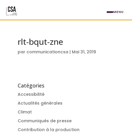
Aller au contenu principal
MENU
rlt-bqut-zne
par
communicationcsa
|
Mai 31, 2019
Catégories
Accessibilité
Actualités générales
Climat
Communiqués de presse
Contribution à la production