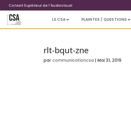
Aller au contenu principal
Conseil Supérieur de l'Audiovisuel
LE CSA
PLAINTES / QUESTIONS
rlt-bqut-zne
par
communicationcsa
|
Mai 31, 2019