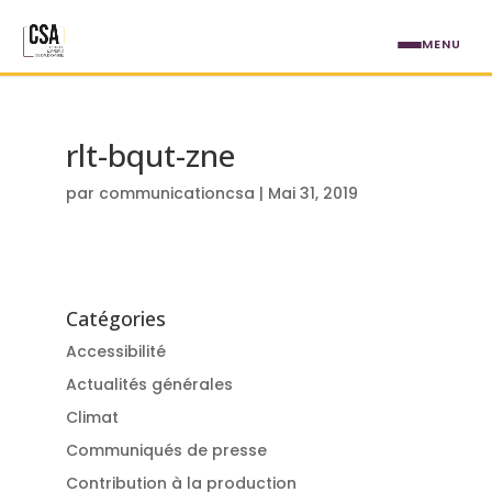
Aller au contenu principal
MENU
rlt-bqut-zne
par
communicationcsa
|
Mai 31, 2019
Catégories
Accessibilité
Actualités générales
Climat
Communiqués de presse
Contribution à la production