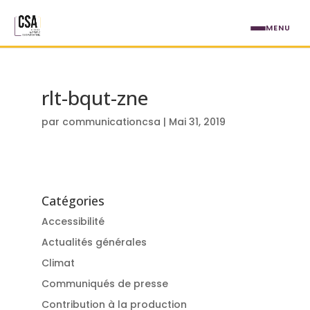
Aller au contenu principal
MENU
rlt-bqut-zne
par
communicationcsa
|
Mai 31, 2019
Catégories
Accessibilité
Actualités générales
Climat
Communiqués de presse
Contribution à la production