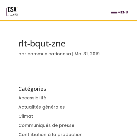
Aller au contenu principal
MENU
rlt-bqut-zne
par
communicationcsa
|
Mai 31, 2019
Catégories
Accessibilité
Actualités générales
Climat
Communiqués de presse
Contribution à la production