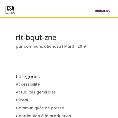
Aller au contenu principal
MENU
rlt-bqut-zne
par
communicationcsa
|
Mai 31, 2019
Catégories
Accessibilité
Actualités générales
Climat
Communiqués de presse
Contribution à la production