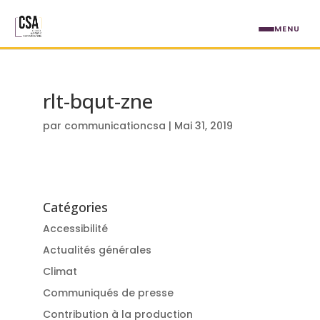
Aller au contenu principal
MENU
rlt-bqut-zne
par
communicationcsa
|
Mai 31, 2019
Catégories
Accessibilité
Actualités générales
Climat
Communiqués de presse
Contribution à la production