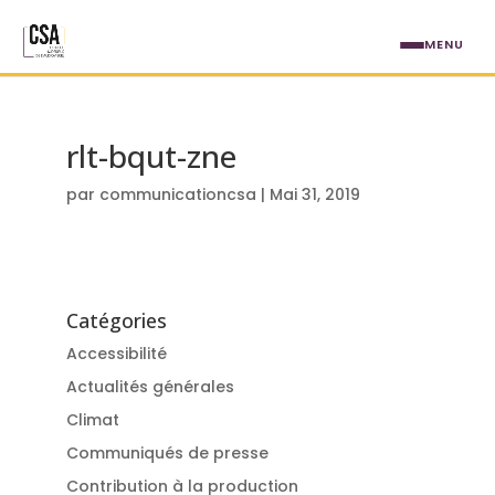
Aller au contenu principal
MENU
rlt-bqut-zne
par
communicationcsa
|
Mai 31, 2019
Catégories
Accessibilité
Actualités générales
Climat
Communiqués de presse
Contribution à la production