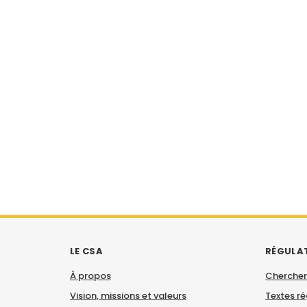
LE CSA
RÉGULA
À propos
Chercher
Vision, missions et valeurs
Textes r