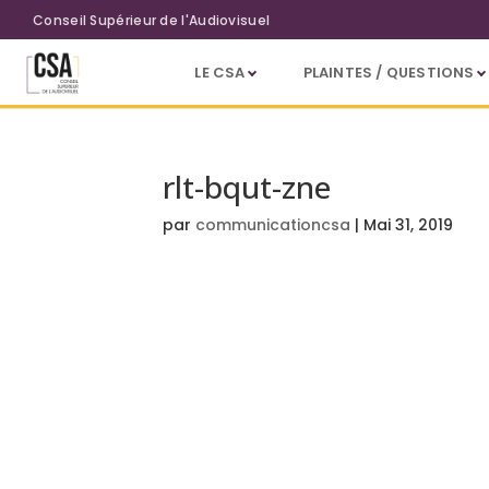
Aller au contenu principal
Conseil Supérieur de l'Audiovisuel
LE CSA
PLAINTES / QUESTIONS
rlt-bqut-zne
par
communicationcsa
|
Mai 31, 2019