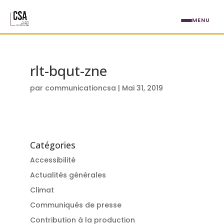
Aller au contenu principal
MENU
rlt-bqut-zne
par
communicationcsa
|
Mai 31, 2019
Catégories
Accessibilité
Actualités générales
Climat
Communiqués de presse
Contribution à la production