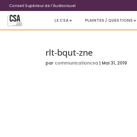
Aller au contenu principal
Conseil Supérieur de l'Audiovisuel
LE CSA
PLAINTES / QUESTIONS
rlt-bqut-zne
par
communicationcsa
|
Mai 31, 2019