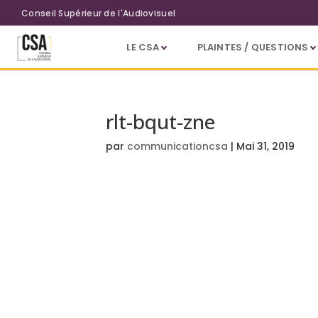
Aller au contenu principal
Conseil Supérieur de l'Audiovisuel
LE CSA
PLAINTES / QUESTIONS
rlt-bqut-zne
par
communicationcsa
|
Mai 31, 2019