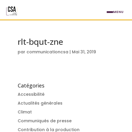
Aller au contenu principal
MENU
rlt-bqut-zne
par
communicationcsa
|
Mai 31, 2019
Catégories
Accessibilité
Actualités générales
Climat
Communiqués de presse
Contribution à la production