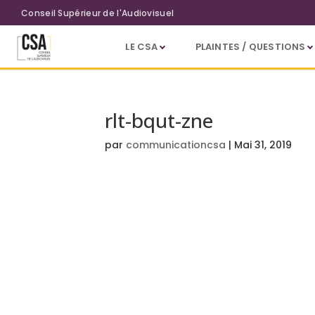
Aller au contenu principal
Conseil Supérieur de l'Audiovisuel
LE CSA
PLAINTES / QUESTIONS
rlt-bqut-zne
par
communicationcsa
|
Mai 31, 2019