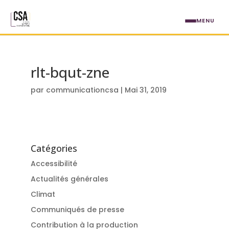
Aller au contenu principal
MENU
rlt-bqut-zne
par
communicationcsa
|
Mai 31, 2019
Catégories
Accessibilité
Actualités générales
Climat
Communiqués de presse
Contribution à la production