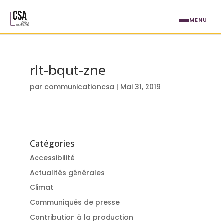
Aller au contenu principal
MENU
rlt-bqut-zne
par
communicationcsa
|
Mai 31, 2019
Catégories
Accessibilité
Actualités générales
Climat
Communiqués de presse
Contribution à la production