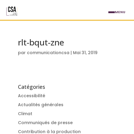
Aller au contenu principal
MENU
rlt-bqut-zne
par
communicationcsa
|
Mai 31, 2019
Catégories
Accessibilité
Actualités générales
Climat
Communiqués de presse
Contribution à la production