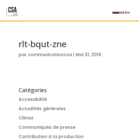
Aller au contenu principal
MENU
rlt-bqut-zne
par
communicationcsa
|
Mai 31, 2019
Catégories
Accessibilité
Actualités générales
Climat
Communiqués de presse
Contribution à la production