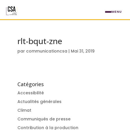
Aller au contenu principal
MENU
rlt-bqut-zne
par
communicationcsa
|
Mai 31, 2019
Catégories
Accessibilité
Actualités générales
Climat
Communiqués de presse
Contribution à la production