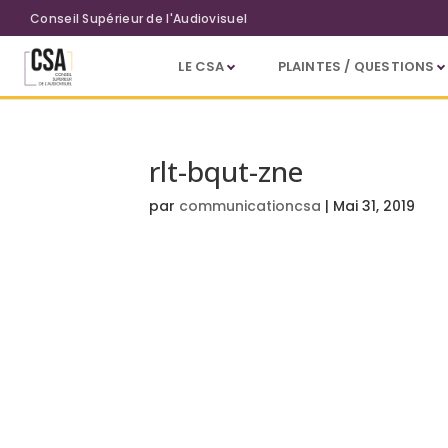
Aller au contenu principal
Conseil Supérieur de l'Audiovisuel
LE CSA
PLAINTES / QUESTIONS
rlt-bqut-zne
par
communicationcsa
|
Mai 31, 2019